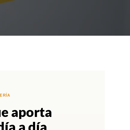
ERÍA
ue aporta
día a día