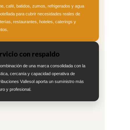
e, café, batidos, zumos, refrigerados y agua
tellada para cubrir necesidades reales de
terías, restaurantes, hoteles, caterings y
tos.
rvicio con respaldo
ombinación de una marca consolidada con la
stica, cercanía y capacidad operativa de
ribuciones Vallesol aporta un suministro más
ro y profesional.