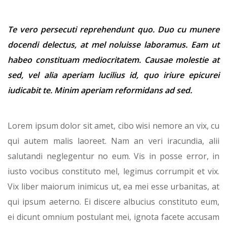
Te vero persecuti reprehendunt quo. Duo cu munere
docendi delectus, at mel noluisse laboramus. Eam ut
habeo constituam mediocritatem. Causae molestie at
sed, vel alia aperiam lucilius id, quo iriure epicurei
iudicabit te. Minim aperiam reformidans ad sed.
Lorem ipsum dolor sit amet, cibo wisi nemore an vix, cu
qui autem malis laoreet. Nam an veri iracundia, alii
salutandi neglegentur no eum. Vis in posse error, in
iusto vocibus constituto mel, legimus corrumpit et vix.
Vix liber maiorum inimicus ut, ea mei esse urbanitas, at
qui ipsum aeterno. Ei discere albucius constituto eum,
ei dicunt omnium postulant mei, ignota facete accusam